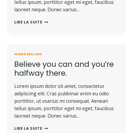
tellus ipsum, porttitor eget mi eget, faucibus
laoreet neque. Donec varius…
HE
LIRE LA SUITE
IS
NOT
A
FULL
MAN
HOME SELLING
WHO
Believe you can and you’re
DOES
NOT
halfway there.
OWN
A
Lorem ipsum dolor sit amet, consectetur
PIECE
OF
adipiscing elit. Cras puldvinar enim eu odio
LAND.
porttitor, ut vsarius mi consequat. Aenean
tellus ipsum, porttitor eget mi eget, faucibus
laoreet neque. Donec varius…
BELIEVE
LIRE LA SUITE