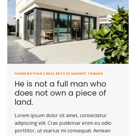
NOR
CAN
IT
BE
CARRIED
AWAY.
HOME BUYING
|
REAL ESTATE MARKET TRENDS
He is not a full man who
does not own a piece of
land.
Lorem ipsum dolor sit amet, consectetur
adipiscing elit. Cras puldvinar enim eu odio
porttitor, ut vsarius mi consequat. Aenean