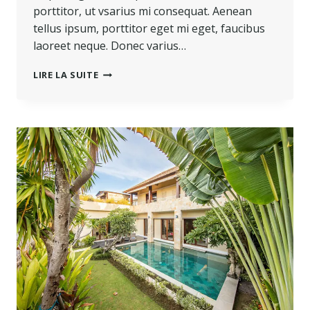
porttitor, ut vsarius mi consequat. Aenean
tellus ipsum, porttitor eget mi eget, faucibus
laoreet neque. Donec varius…
THE
LIRE LA SUITE
BEST
INVESTMENT
ON
EARTH
IS
EARTH.