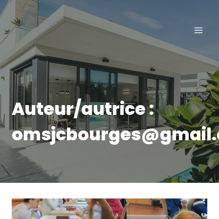
Aller
au
contenu
Auteur/autrice :
omsjcbourges@gmail