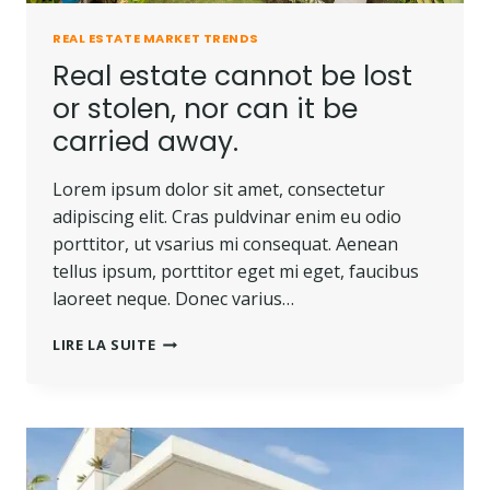
REAL ESTATE MARKET TRENDS
Real estate cannot be lost
or stolen, nor can it be
carried away.
Lorem ipsum dolor sit amet, consectetur
adipiscing elit. Cras puldvinar enim eu odio
porttitor, ut vsarius mi consequat. Aenean
tellus ipsum, porttitor eget mi eget, faucibus
laoreet neque. Donec varius…
REAL
LIRE LA SUITE
ESTATE
CANNOT
BE
LOST
OR
STOLEN,