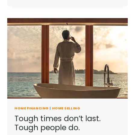
YOU
CAN
AND
YOU’RE
HALFWAY
THERE.
HOME FINANCING
|
HOME SELLING
Tough times don’t last.
Tough people do.