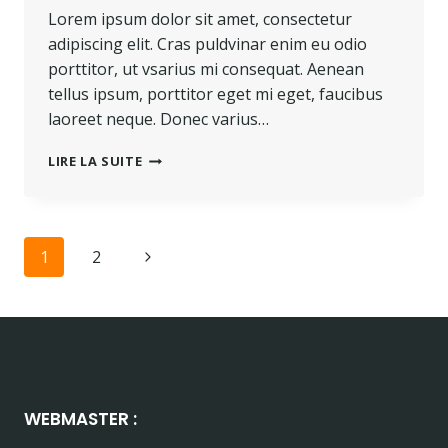
Lorem ipsum dolor sit amet, consectetur
adipiscing elit. Cras puldvinar enim eu odio
porttitor, ut vsarius mi consequat. Aenean
tellus ipsum, porttitor eget mi eget, faucibus
laoreet neque. Donec varius…
TOUGH
LIRE LA SUITE
TIMES
DON’T
LAST.
TOUGH
Navigation
Page
1
2
PEOPLE
DO.
de
suivante
page
WEBMASTER :