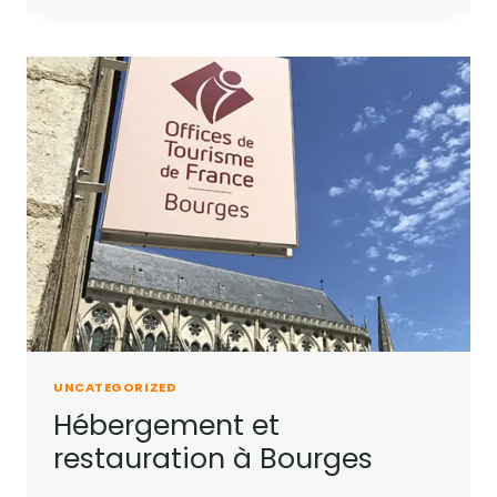
INTERNATIONAL
SOUS
LE
RÉGIME
D’UNE
WORLD
CUP
***.
UNCATEGORIZED
Hébergement et
restauration à Bourges