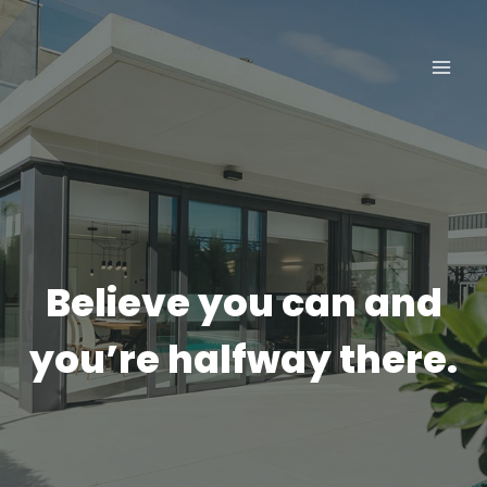
Aller
au
contenu
Believe you can and
you’re halfway there.