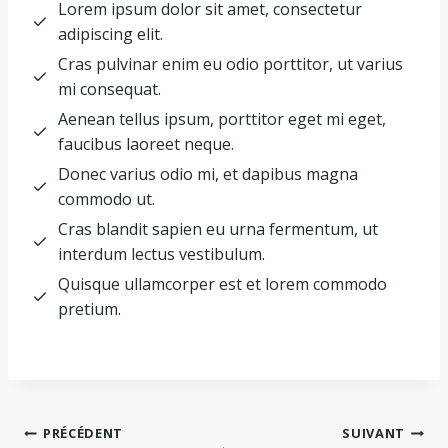
Lorem ipsum dolor sit amet, consectetur
adipiscing elit.
Cras pulvinar enim eu odio porttitor, ut varius
mi consequat.
Aenean tellus ipsum, porttitor eget mi eget,
faucibus laoreet neque.
Donec varius odio mi, et dapibus magna
commodo ut.
Cras blandit sapien eu urna fermentum, ut
interdum lectus vestibulum.
Quisque ullamcorper est et lorem commodo
pretium.
Navigation
PRÉCÉDENT
SUIVANT